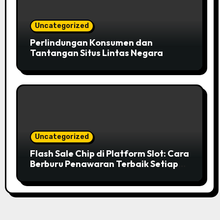
Uncategorized
Perlindungan Konsumen dan
Tantangan Situs Lintas Negara
Uncategorized
Flash Sale Chip di Platform Slot: Cara
Berburu Penawaran Terbaik Setiap
Minggu