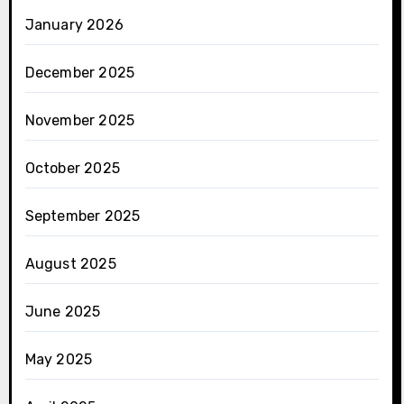
January 2026
December 2025
November 2025
October 2025
September 2025
August 2025
June 2025
May 2025