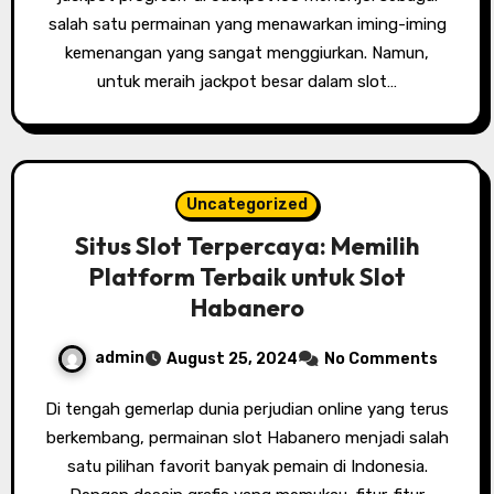
salah satu permainan yang menawarkan iming-iming
kemenangan yang sangat menggiurkan. Namun,
untuk meraih jackpot besar dalam slot…
Uncategorized
Situs Slot Terpercaya: Memilih
Platform Terbaik untuk Slot
Habanero
admin
August 25, 2024
No Comments
Di tengah gemerlap dunia perjudian online yang terus
berkembang, permainan slot Habanero menjadi salah
satu pilihan favorit banyak pemain di Indonesia.