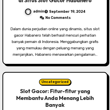
di Situs Slot Gacor Habanero
admin
September 19, 2024
No Comments
Dalam dunia perjudian online yang dinamis, situs slot
gacor Habanero telah berhasil mencuri perhatian
banyak pemain di Indonesia. Menggabungkan grafis
yang memukau dengan peluang menang yang
menjanjikan, Habanero menawarkan pengalaman…
Uncategorized
Slot Gacor: Fitur-fitur yang
Membantu Anda Menang Lebih
Banyak