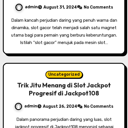
admin
August 31, 2024
No Comments
Dalam kancah perjudian daring yang penuh warna dan
dinamika, slot gacor telah menjadi salah satu magnet
utama bagi para pemain yang berburu keberuntungan.
Istilah “slot gacor” merujuk pada mesin slot…
Uncategorized
Trik Jitu Menang di Slot Jackpot
Progresif di Jackpot108
admin
August 26, 2024
No Comments
Dalam panorama perjudian daring yang luas, slot
jackpot progresif di Jackpot108 menonjol sebagai