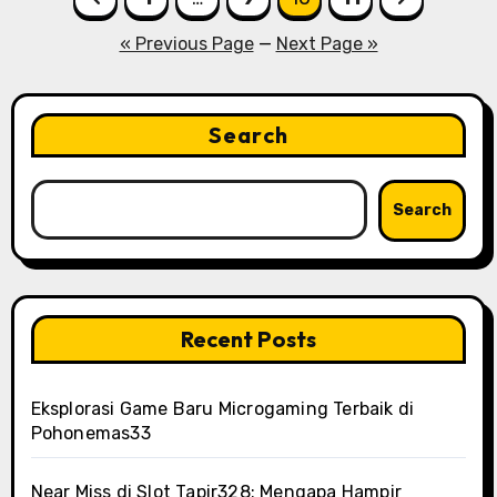
pagination
« Previous Page
—
Next Page »
Search
Search
Recent Posts
Eksplorasi Game Baru Microgaming Terbaik di
Pohonemas33
Near Miss di Slot Tapir328: Mengapa Hampir