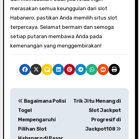
merasakan semua keunggulan dari slot
Habanero, pastikan Anda memilih situs slot
terpercaya. Selamat bermain dan semoga
setiap putaran membawa Anda pada
kemenangan yang menggembirakan!
P
Bagaimana Polisi
Trik Jitu Menang di
o
Togel
Slot Jackpot
s
Mempengaruhi
Progresif di
Pilihan Slot
Jackpot108
t
Habanero di Pasar