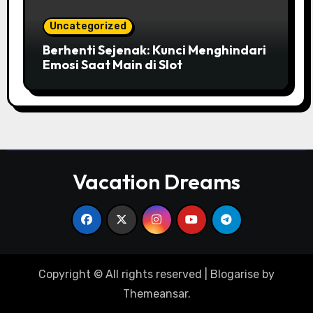
Uncategorized
Berhenti Sejenak: Kunci Menghindari
Emosi Saat Main di Slot
Vacation Dreams
Copyright © All rights reserved
|
Blogarise
by
Themeansar
.