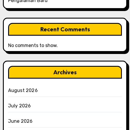
Pengalaman Baru
Recent Comments
No comments to show.
Archives
August 2026
July 2026
June 2026