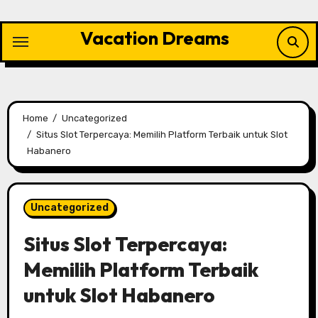
Skip
to
Vacation Dreams
content
Home
Uncategorized
Situs Slot Terpercaya: Memilih Platform Terbaik untuk Slot
Habanero
Uncategorized
Situs Slot Terpercaya:
Memilih Platform Terbaik
untuk Slot Habanero