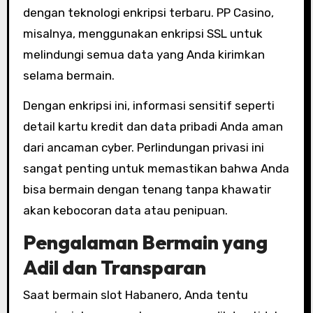
dengan teknologi enkripsi terbaru. PP Casino,
misalnya, menggunakan enkripsi SSL untuk
melindungi semua data yang Anda kirimkan
selama bermain.
Dengan enkripsi ini, informasi sensitif seperti
detail kartu kredit dan data pribadi Anda aman
dari ancaman cyber. Perlindungan privasi ini
sangat penting untuk memastikan bahwa Anda
bisa bermain dengan tenang tanpa khawatir
akan kebocoran data atau penipuan.
Pengalaman Bermain yang
Adil dan Transparan
Saat bermain slot Habanero, Anda tentu