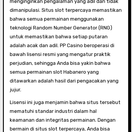
menginginkan pengalaman yang adil dan tidak
dimanipulasi. Situs slot terpercaya memastikan
bahwa semua permainan menggunakan
teknologi Random Number Generator (RNG)
untuk memastikan bahwa setiap putaran
adalah acak dan adil. PP Casino beroperasi di
bawah lisensi resmi yang mengatur praktik
perjudian, sehingga Anda bisa yakin bahwa
semua permainan slot Habanero yang
ditawarkan adalah hasil dari pengacakan yang
jujur.
Lisensi ini juga menjamin bahwa situs tersebut
mematuhi standar industri dalam hal
keamanan dan integritas permainan. Dengan
bermain di situs slot terpercaya, Anda bisa