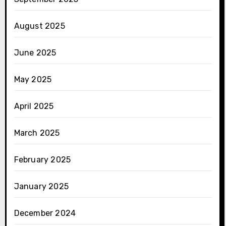
August 2025
June 2025
May 2025
April 2025
March 2025
February 2025
January 2025
December 2024