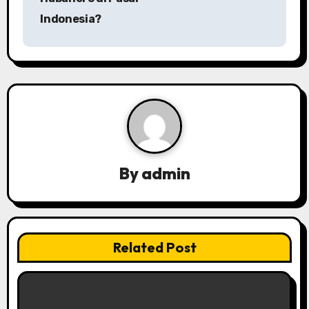
n
Indonesia?
a
v
i
g
a
By
admin
t
i
o
Related Post
n