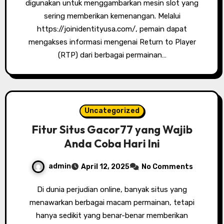
digunakan untuk menggambarkan mesin slot yang
sering memberikan kemenangan. Melalui
https://joinidentityusa.com/, pemain dapat
mengakses informasi mengenai Return to Player
(RTP) dari berbagai permainan…
Uncategorized
Fitur Situs Gacor77 yang Wajib
Anda Coba Hari Ini
admin
April 12, 2025
No Comments
Di dunia perjudian online, banyak situs yang
menawarkan berbagai macam permainan, tetapi
hanya sedikit yang benar-benar memberikan