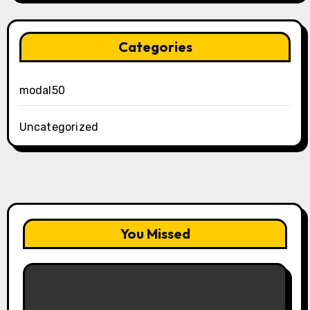
Categories
modal50
Uncategorized
You Missed