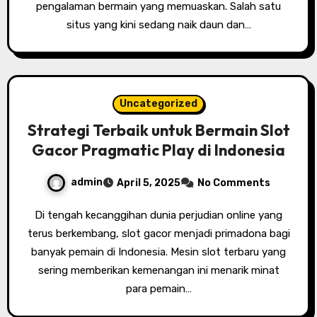
pengalaman bermain yang memuaskan. Salah satu
situs yang kini sedang naik daun dan…
Uncategorized
Strategi Terbaik untuk Bermain Slot
Gacor Pragmatic Play di Indonesia
admin
April 5, 2025
No Comments
Di tengah kecanggihan dunia perjudian online yang
terus berkembang, slot gacor menjadi primadona bagi
banyak pemain di Indonesia. Mesin slot terbaru yang
sering memberikan kemenangan ini menarik minat
para pemain…