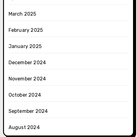
March 2025
February 2025
January 2025
December 2024
November 2024
October 2024
September 2024
August 2024