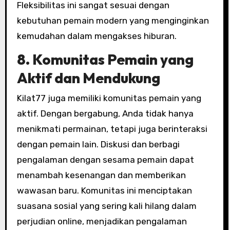
Fleksibilitas ini sangat sesuai dengan
kebutuhan pemain modern yang menginginkan
kemudahan dalam mengakses hiburan.
8. Komunitas Pemain yang
Aktif dan Mendukung
Kilat77 juga memiliki komunitas pemain yang
aktif. Dengan bergabung, Anda tidak hanya
menikmati permainan, tetapi juga berinteraksi
dengan pemain lain. Diskusi dan berbagi
pengalaman dengan sesama pemain dapat
menambah kesenangan dan memberikan
wawasan baru. Komunitas ini menciptakan
suasana sosial yang sering kali hilang dalam
perjudian online, menjadikan pengalaman