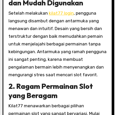
dan Mudah Digunakan
Setelah melakukan
kilat77 login
, pengguna
langsung disambut dengan antarmuka yang
menawan dan intuitif. Desain yang bersih dan
terstruktur dengan baik memudahkan pemain
untuk menjelajahi berbagai permainan tanpa
kebingungan. Antarmuka yang ramah pengguna
ini sangat penting, karena membuat
pengalaman bermain lebih menyenangkan dan
mengurangi stres saat mencari slot favorit.
2. Ragam Permainan Slot
yang Beragam
Kilat77 menawarkan berbagai pilihan
permainan slot yang sangat bervariasi. Mulai