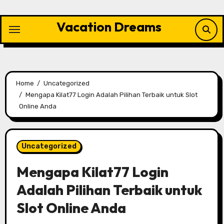
Skip
to
Vacation Dreams
content
Home
Uncategorized
Mengapa Kilat77 Login Adalah Pilihan Terbaik untuk Slot
Online Anda
Uncategorized
Mengapa Kilat77 Login
Adalah Pilihan Terbaik untuk
Slot Online Anda