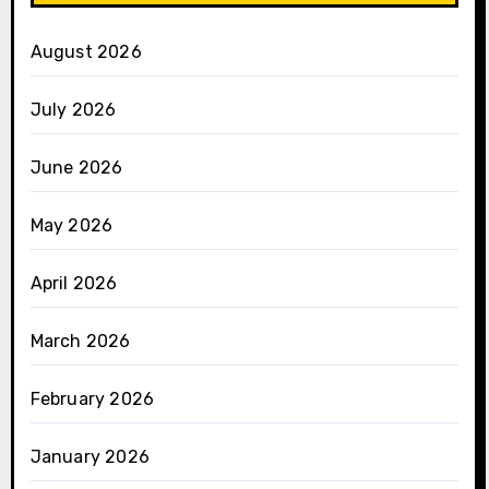
August 2026
July 2026
June 2026
May 2026
April 2026
March 2026
February 2026
January 2026