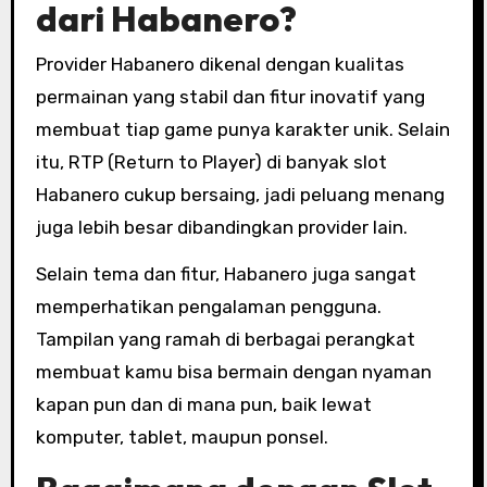
dari Habanero?
Provider Habanero dikenal dengan kualitas
permainan yang stabil dan fitur inovatif yang
membuat tiap game punya karakter unik. Selain
itu, RTP (Return to Player) di banyak slot
Habanero cukup bersaing, jadi peluang menang
juga lebih besar dibandingkan provider lain.
Selain tema dan fitur, Habanero juga sangat
memperhatikan pengalaman pengguna.
Tampilan yang ramah di berbagai perangkat
membuat kamu bisa bermain dengan nyaman
kapan pun dan di mana pun, baik lewat
komputer, tablet, maupun ponsel.