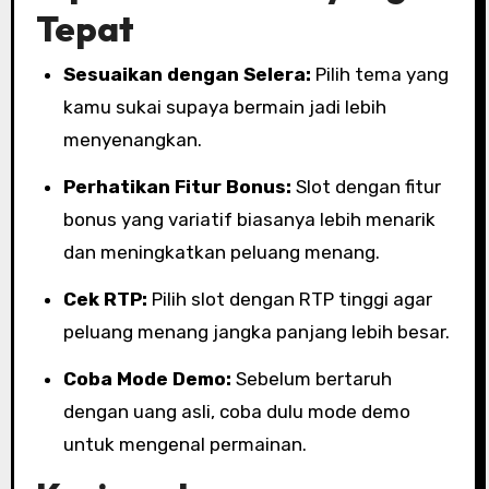
Tepat
Sesuaikan dengan Selera:
Pilih tema yang
kamu sukai supaya bermain jadi lebih
menyenangkan.
Perhatikan Fitur Bonus:
Slot dengan fitur
bonus yang variatif biasanya lebih menarik
dan meningkatkan peluang menang.
Cek RTP:
Pilih slot dengan RTP tinggi agar
peluang menang jangka panjang lebih besar.
Coba Mode Demo:
Sebelum bertaruh
dengan uang asli, coba dulu mode demo
untuk mengenal permainan.