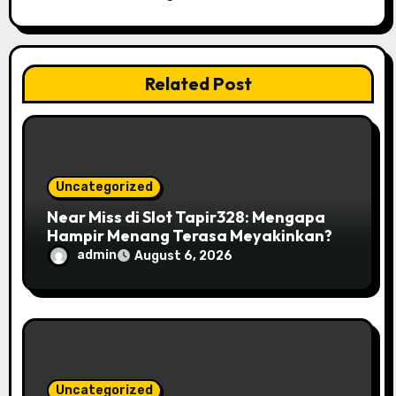
a
t
Related Post
i
o
n
Uncategorized
Near Miss di Slot Tapir328: Mengapa
Hampir Menang Terasa Meyakinkan?
admin
August 6, 2026
Uncategorized