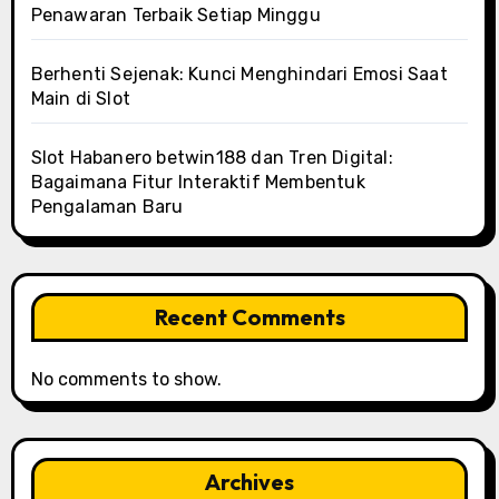
Penawaran Terbaik Setiap Minggu
Berhenti Sejenak: Kunci Menghindari Emosi Saat
Main di Slot
Slot Habanero betwin188 dan Tren Digital:
Bagaimana Fitur Interaktif Membentuk
Pengalaman Baru
Recent Comments
No comments to show.
Archives