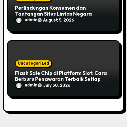
Perlindungan Konsumen dan
Tantangan Situs Lintas Negara
admin
August 5, 2026
Uncategorized
Flash Sale Chip di Platform Slot: Cara
Berburu Penawaran Terbaik Setiap
Minggu
admin
July 30, 2026