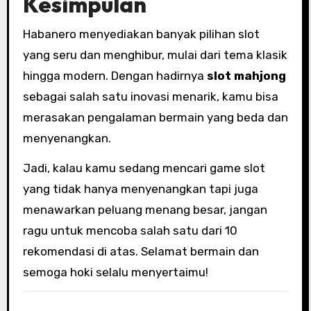
Kesimpulan
Habanero menyediakan banyak pilihan slot
yang seru dan menghibur, mulai dari tema klasik
hingga modern. Dengan hadirnya
slot mahjong
sebagai salah satu inovasi menarik, kamu bisa
merasakan pengalaman bermain yang beda dan
menyenangkan.
Jadi, kalau kamu sedang mencari game slot
yang tidak hanya menyenangkan tapi juga
menawarkan peluang menang besar, jangan
ragu untuk mencoba salah satu dari 10
rekomendasi di atas. Selamat bermain dan
semoga hoki selalu menyertaimu!