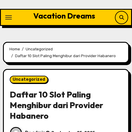
Skip
to
Vacation Dreams
content
Home
Uncategorized
Daftar 10 Slot Paling Menghibur dari Provider Habanero
Uncategorized
Daftar 10 Slot Paling
Menghibur dari Provider
Habanero