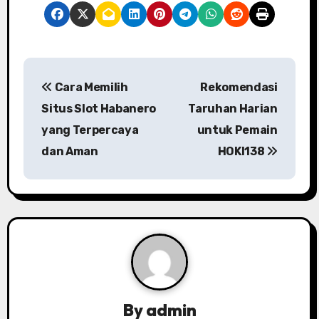
P
Cara Memilih
Rekomendasi
o
Situs Slot Habanero
Taruhan Harian
s
yang Terpercaya
untuk Pemain
dan Aman
HOKI138
t
n
a
v
i
g
By
admin