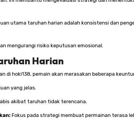
 dan mengurangi risiko keputusan emosional.
aruhan Harian
n di hoki138, pemain akan merasakan beberapa keuntu
uan yang jelas.
abis akibat taruhan tidak terencana.
kan:
Fokus pada strategi membuat permainan terasa le