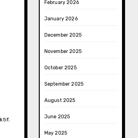
February 2026
January 2026
December 2025
November 2025
October 2025
September 2025
August 2025
June 2025
tif.
May 2025