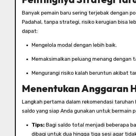
Banyak pemain baru sering terjebak dengan p
Padahal, tanpa strategi, risiko kerugian bisa 
dapat:
Mengelola modal dengan lebih baik.
Memaksimalkan peluang menang dengan ta
Mengurangi risiko kalah beruntun akibat t
Menentukan Anggaran H
Langkah pertama dalam rekomendasi taruhan
saldo yang siap Anda gunakan untuk bermain p
Tips:
Bagi saldo total menjadi beberapa bag
dibagi untuk dua hingga tiga sesi agar tida