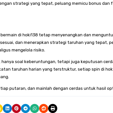
ngan strategi yang tepat, peluang memicu bonus dan f
r bermain di hoki138 tetap menyenangkan dan mengunt
sesuai, dan menerapkan strategi taruhan yang tepat, 
gus mengelola risiko.
ak hanya soal keberuntungan, tetapi juga keputusan cer
tan taruhan harian yang terstruktur, setiap spin di hok
uang.
etiap putaran, dan mainlah dengan cerdas untuk hasil op