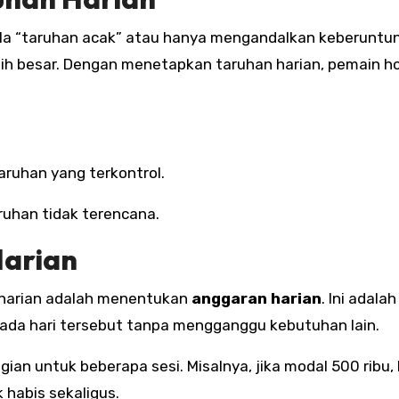
ola “taruhan acak” atau hanya mengandalkan keberuntu
lebih besar. Dengan menetapkan taruhan harian, pemain h
ruhan yang terkontrol.
aruhan tidak terencana.
arian
 harian adalah menentukan
anggaran harian
. Ini adala
ada hari tersebut tanpa mengganggu kebutuhan lain.
ian untuk beberapa sesi. Misalnya, jika modal 500 ribu, 
k habis sekaligus.