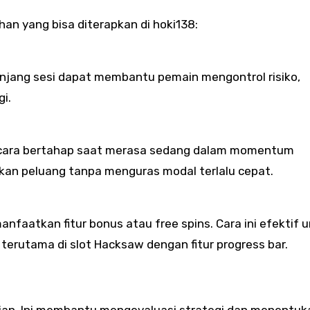
han yang bisa diterapkan di hoki138:
jang sesi dapat membantu pemain mengontrol risiko,
gi.
 secara bertahap saat merasa sedang dalam momentum
kan peluang tanpa menguras modal terlalu cepat.
aatkan fitur bonus atau free spins. Cara ini efektif 
erutama di slot Hacksaw dengan fitur progress bar.