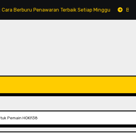
Berburu Penawaran Terbaik Setiap Minggu
Berhenti Sej
tuk Pemain HOKI138