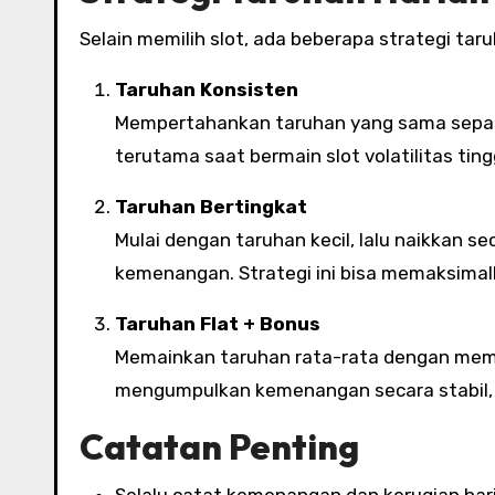
Selain memilih slot, ada beberapa strategi taru
Taruhan Konsisten
Mempertahankan taruhan yang sama sepan
terutama saat bermain slot volatilitas ting
Taruhan Bertingkat
Mulai dengan taruhan kecil, lalu naikkan
kemenangan. Strategi ini bisa memaksimal
Taruhan Flat + Bonus
Memainkan taruhan rata-rata dengan memanf
mengumpulkan kemenangan secara stabil, t
Catatan Penting