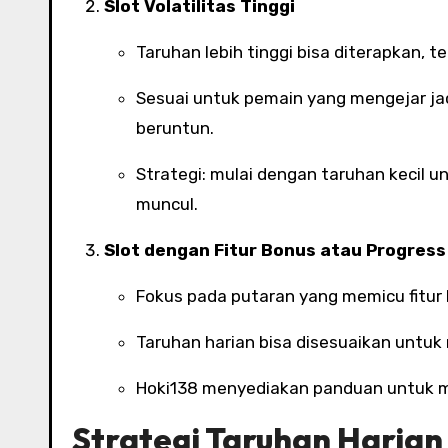
Slot Volatilitas Tinggi
Taruhan lebih tinggi bisa diterapkan, 
Sesuai untuk pemain yang mengejar jackpot besar, namun bersiap menghadapi periode kalah
beruntun.
Strategi: mulai dengan taruhan kecil untuk membangun modal, kemudian naikkan saat peluang
muncul.
Slot dengan Fitur Bonus atau Progress
Fokus pada putaran yang memicu fitur
Taruhan harian bisa disesuaikan untuk
Hoki138 menyediakan panduan untuk m
Strategi Taruhan Harian