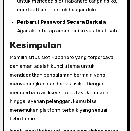
untuk mencoba slot Habanero tanpa risiko,
manfaatkan ini untuk belajar dulu.
Perbarui Password Secara Berkala
Agar akun tetap aman dari akses tidak sah.
Kesimpulan
Memilih situs slot Habanero yang terpercaya
dan aman adalah kunci utama untuk
mendapatkan pengalaman bermain yang
menyenangkan dan bebas risiko. Dengan
memperhatikan lisensi, reputasi, keamanan,
hingga layanan pelanggan, kamu bisa
menemukan platform terbaik yang sesuai
kebutuhan.