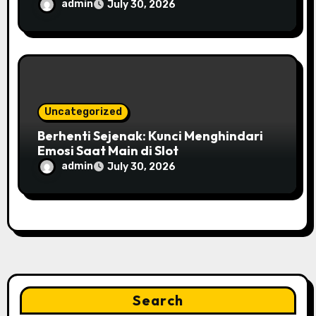
Minggu
admin
July 30, 2026
Uncategorized
Berhenti Sejenak: Kunci Menghindari
Emosi Saat Main di Slot
admin
July 30, 2026
Search