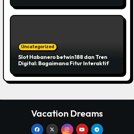
Uncategorized
Slot Habanero betwin188 dan Tren
Digital: Bagaimana Fitur Interaktif
Membentuk Pengalaman Baru
Vacation Dreams