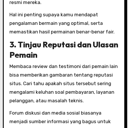
resmi mereka.
Hal ini penting supaya kamu mendapat
pengalaman bermain yang optimal, serta
memastikan hasil permainan benar-benar fair.
3. Tinjau Reputasi dan Ulasan
Pemain
Membaca review dan testimoni dari pemain lain
bisa memberikan gambaran tentang reputasi
situs. Cari tahu apakah situs tersebut sering
mengalami keluhan soal pembayaran, layanan
pelanggan, atau masalah teknis.
Forum diskusi dan media sosial biasanya
menjadi sumber informasi yang bagus untuk