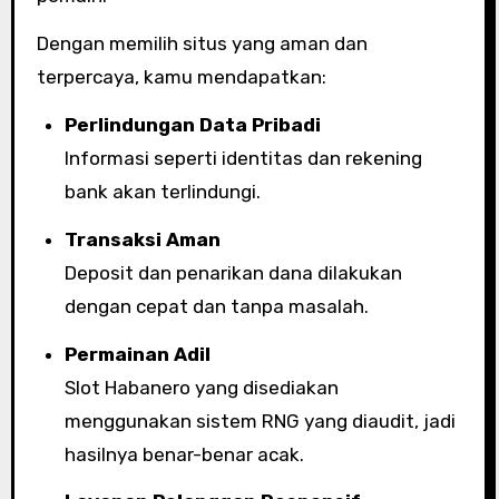
Dengan memilih situs yang aman dan
terpercaya, kamu mendapatkan:
Perlindungan Data Pribadi
Informasi seperti identitas dan rekening
bank akan terlindungi.
Transaksi Aman
Deposit dan penarikan dana dilakukan
dengan cepat dan tanpa masalah.
Permainan Adil
Slot Habanero yang disediakan
menggunakan sistem RNG yang diaudit, jadi
hasilnya benar-benar acak.