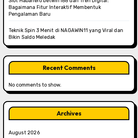
Slot Habanero betwin188 dan Tren Digital:
Bagaimana Fitur Interaktif Membentuk
Pengalaman Baru
Teknik Spin 3 Menit di NAGAWIN11 yang Viral dan
Bikin Saldo Meledak
Recent Comments
No comments to show.
Archives
August 2026