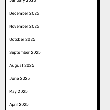
January 2026
December 2025
November 2025
October 2025
September 2025
August 2025
June 2025
May 2025
April 2025