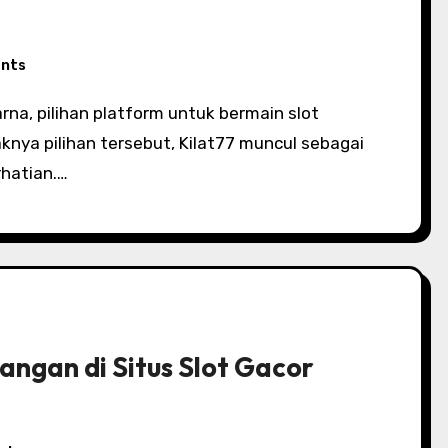
nts
nya pilihan tersebut, Kilat77 muncul sebagai
rhatian.…
ngan di Situs Slot Gacor