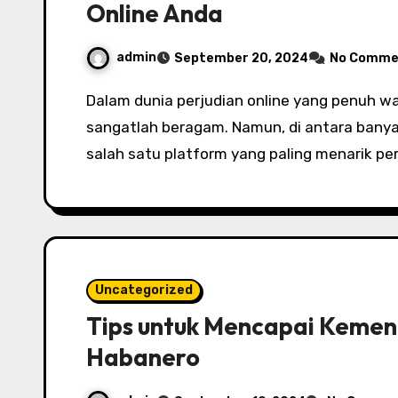
Online Anda
admin
September 20, 2024
No Comme
Dalam dunia perjudian online yang penuh warna, pilihan platform untuk bermain slot
sangatlah beragam. Namun, di antara banyak
salah satu platform yang paling menarik pe
Uncategorized
Tips untuk Mencapai Kemena
Habanero