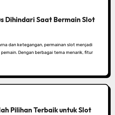
 Dihindari Saat Bermain Slot
an pemain. Dengan berbagai tema menarik, fitur
h Pilihan Terbaik untuk Slot