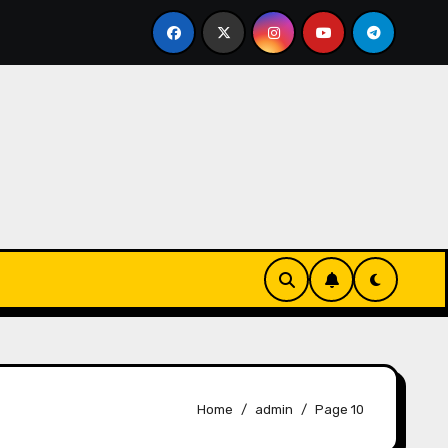
indari Emosi Saat Main di Slot
Slot Habanero betwin
Home
admin
Page 10