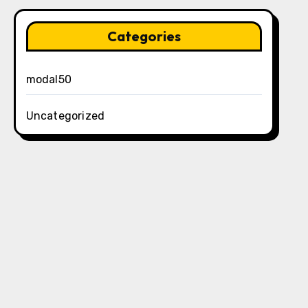
Categories
modal50
Uncategorized