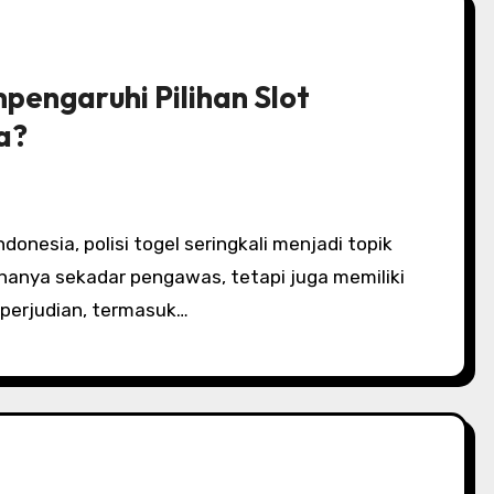
pengaruhi Pilihan Slot
a?
hanya sekadar pengawas, tetapi juga memiliki
 perjudian, termasuk…