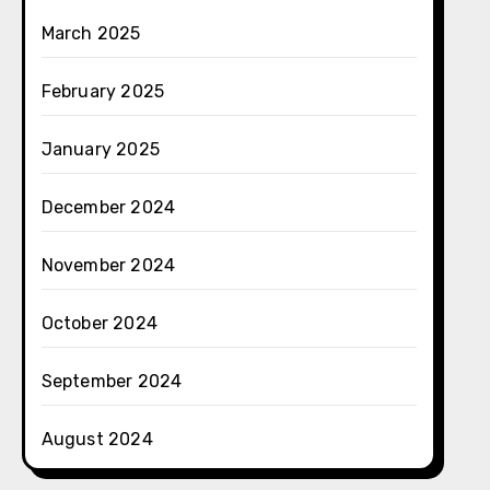
March 2025
February 2025
January 2025
December 2024
November 2024
October 2024
September 2024
August 2024