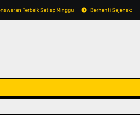
 Terbaik Setiap Minggu
Berhenti Sejenak: Kunci Mengh