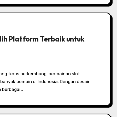
lih Platform Terbaik untuk
t banyak pemain di Indonesia. Dengan desain
an berbagai…