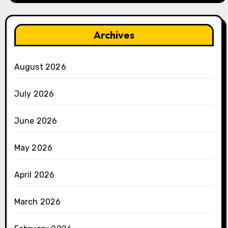
Archives
August 2026
July 2026
June 2026
May 2026
April 2026
March 2026