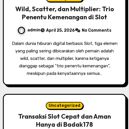
Wild, Scatter, dan Multiplier: Trio
Penentu Kemenangan di Slot
admin
April 25, 2026
No Comments
Dalam dunia hiburan digital berbasis Slot, tiga elemen
yang paling sering dibicarakan oleh pemain adalah
wild, scatter, dan multiplier, karena ketiganya
dianggap sebagai “trio penentu kemenangan”,
meskipun pada kenyataannya semua…
Uncategorized
Transaksi Slot Cepat dan Aman
Hanya di Badak178