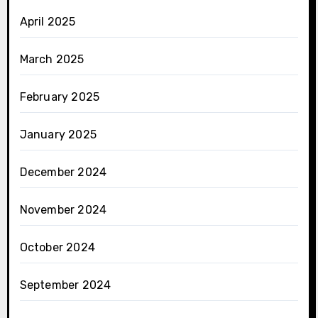
April 2025
March 2025
February 2025
January 2025
December 2024
November 2024
October 2024
September 2024