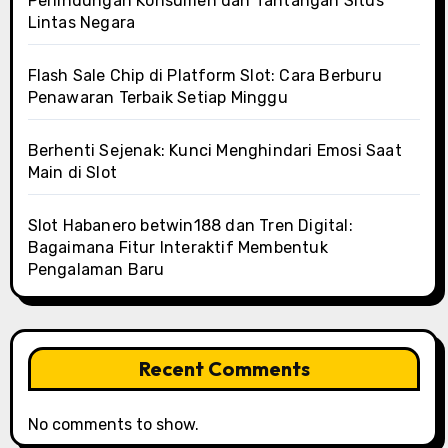
Perlindungan Konsumen dan Tantangan Situs
Lintas Negara
Flash Sale Chip di Platform Slot: Cara Berburu
Penawaran Terbaik Setiap Minggu
Berhenti Sejenak: Kunci Menghindari Emosi Saat
Main di Slot
Slot Habanero betwin188 dan Tren Digital:
Bagaimana Fitur Interaktif Membentuk
Pengalaman Baru
Recent Comments
No comments to show.