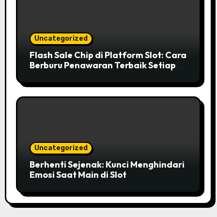
Uncategorized
Flash Sale Chip di Platform Slot: Cara
Berburu Penawaran Terbaik Setiap
Minggu
Uncategorized
Berhenti Sejenak: Kunci Menghindari
Emosi Saat Main di Slot