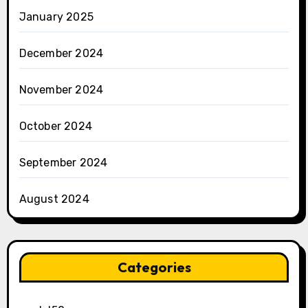
January 2025
December 2024
November 2024
October 2024
September 2024
August 2024
Categories