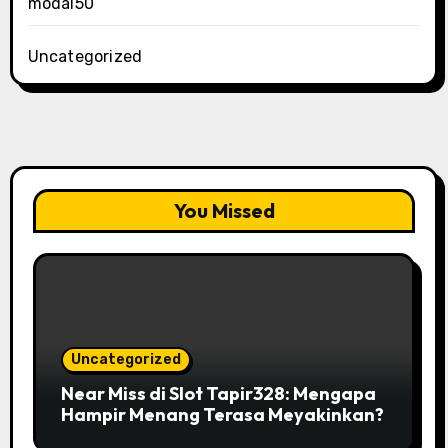
modal50
Uncategorized
You Missed
Uncategorized
Near Miss di Slot Tapir328: Mengapa
Hampir Menang Terasa Meyakinkan?