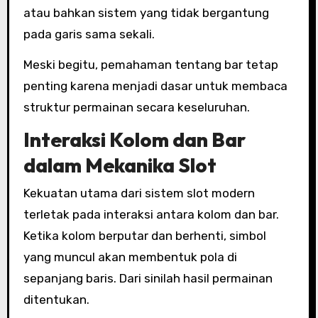
atau bahkan sistem yang tidak bergantung
pada garis sama sekali.
Meski begitu, pemahaman tentang bar tetap
penting karena menjadi dasar untuk membaca
struktur permainan secara keseluruhan.
Interaksi Kolom dan Bar
dalam Mekanika Slot
Kekuatan utama dari sistem slot modern
terletak pada interaksi antara kolom dan bar.
Ketika kolom berputar dan berhenti, simbol
yang muncul akan membentuk pola di
sepanjang baris. Dari sinilah hasil permainan
ditentukan.