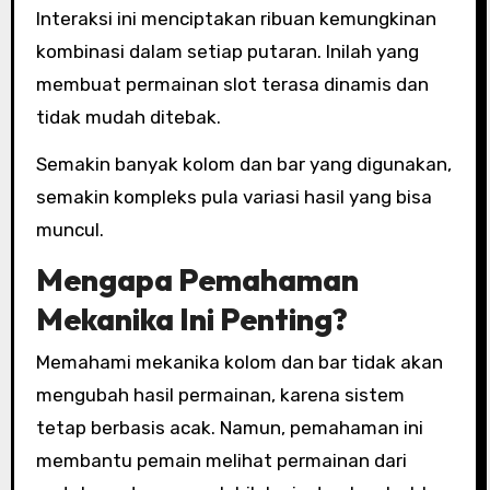
Interaksi ini menciptakan ribuan kemungkinan
kombinasi dalam setiap putaran. Inilah yang
membuat permainan slot terasa dinamis dan
tidak mudah ditebak.
Semakin banyak kolom dan bar yang digunakan,
semakin kompleks pula variasi hasil yang bisa
muncul.
Mengapa Pemahaman
Mekanika Ini Penting?
Memahami mekanika kolom dan bar tidak akan
mengubah hasil permainan, karena sistem
tetap berbasis acak. Namun, pemahaman ini
membantu pemain melihat permainan dari