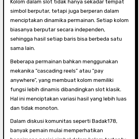
Kolom dalam slot tidak hanya sekadar tempat
simbol berputar, tetapi juga berperan dalam
menciptakan dinamika permainan. Setiap kolom
biasanya berputar secara independen,
sehingga hasil setiap baris bisa berbeda satu
sama lain.
Beberapa permainan bahkan menggunakan
mekanika “cascading reels” atau “pay
anywhere”, yang membuat kolom memiliki
fungsi lebih dinamis dibandingkan slot klasik.
Hal ini menciptakan variasi hasil yang lebih luas
dan tidak monoton.
Dalam diskusi komunitas seperti Badak178,
banyak pemain mulai memperhatikan