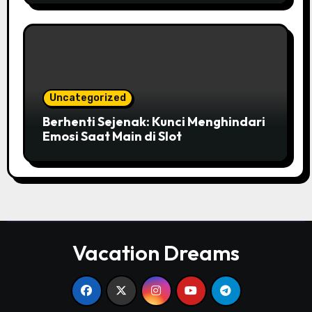
Uncategorized
Berhenti Sejenak: Kunci Menghindari
Emosi Saat Main di Slot
Vacation Dreams