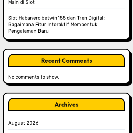
Main di Slot
Slot Habanero betwin188 dan Tren Digital:
Bagaimana Fitur Interaktif Membentuk
Pengalaman Baru
Recent Comments
No comments to show.
Archives
August 2026