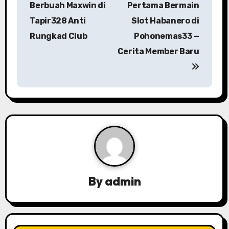
Berbuah Maxwin di
Pertama Bermain
s
Tapir328 Anti
Slot Habanero di
Rungkad Club
Pohonemas33 —
t
Cerita Member Baru
n
a
v
i
g
a
By
admin
t
i