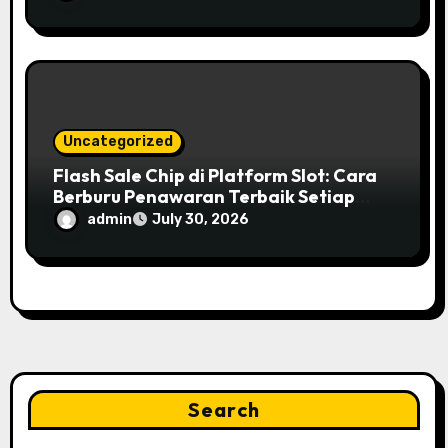
Uncategorized
Flash Sale Chip di Platform Slot: Cara
Berburu Penawaran Terbaik Setiap
Minggu
admin
July 30, 2026
Search