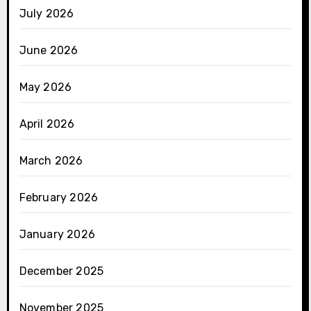
July 2026
June 2026
May 2026
April 2026
March 2026
February 2026
January 2026
December 2025
November 2025