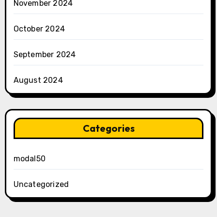
November 2024
October 2024
September 2024
August 2024
Categories
modal50
Uncategorized