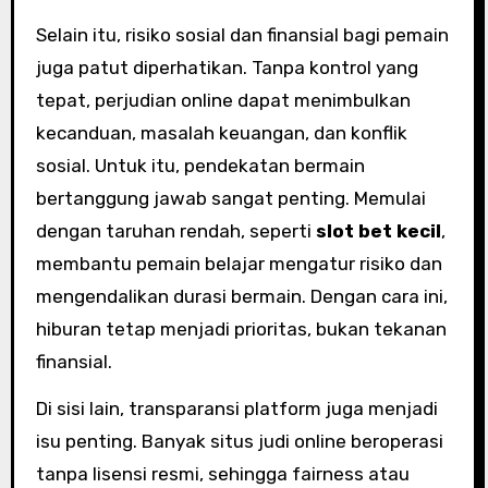
Selain itu, risiko sosial dan finansial bagi pemain
juga patut diperhatikan. Tanpa kontrol yang
tepat, perjudian online dapat menimbulkan
kecanduan, masalah keuangan, dan konflik
sosial. Untuk itu, pendekatan bermain
bertanggung jawab sangat penting. Memulai
dengan taruhan rendah, seperti
slot bet kecil
,
membantu pemain belajar mengatur risiko dan
mengendalikan durasi bermain. Dengan cara ini,
hiburan tetap menjadi prioritas, bukan tekanan
finansial.
Di sisi lain, transparansi platform juga menjadi
isu penting. Banyak situs judi online beroperasi
tanpa lisensi resmi, sehingga fairness atau