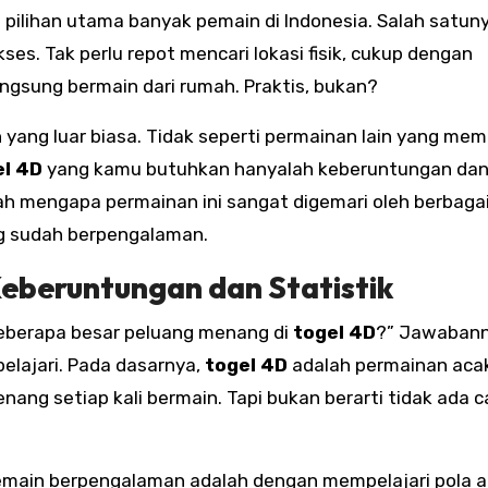
pilihan utama banyak pemain di Indonesia. Salah satun
es. Tak perlu repot mencari lokasi fisik, cukup dengan
angsung bermain dari rumah. Praktis, bukan?
yang luar biasa. Tidak seperti permainan lain yang mem
el 4D
yang kamu butuhkan hanyalah keberuntungan da
ah mengapa permainan ini sangat digemari oleh berbaga
g sudah berpengalaman.
eberuntungan dan Statistik
Seberapa besar peluang menang di
togel 4D
?” Jawaban
elajari. Pada dasarnya,
togel 4D
adalah permainan aca
ang setiap kali bermain. Tapi bukan berarti tidak ada c
pemain berpengalaman adalah dengan mempelajari pola 