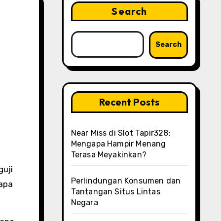
Search
Search
Recent Posts
Near Miss di Slot Tapir328:
Mengapa Hampir Menang
Terasa Meyakinkan?
uji
Perlindungan Konsumen dan
gapa
Tantangan Situs Lintas
Negara