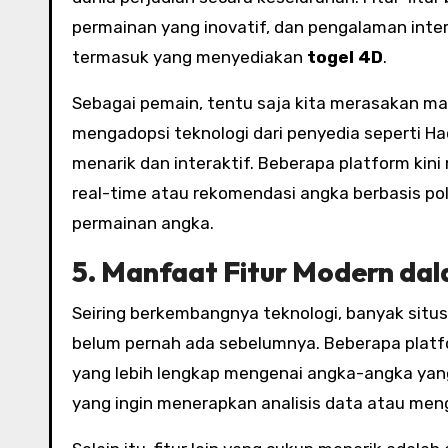
permainan yang inovatif, dan pengalaman intera
termasuk yang menyediakan
togel 4D
.
Sebagai pemain, tentu saja kita merasakan man
mengadopsi teknologi dari penyedia seperti 
menarik dan interaktif. Beberapa platform kini 
real-time atau rekomendasi angka berbasis p
permainan angka.
5. Manfaat Fitur Modern da
Seiring berkembangnya teknologi, banyak situ
belum pernah ada sebelumnya. Beberapa plat
yang lebih lengkap mengenai angka-angka yan
yang ingin menerapkan analisis data atau meng