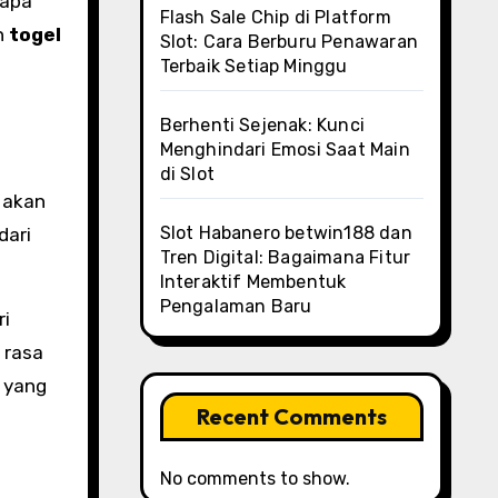
iapa
Flash Sale Chip di Platform
n
togel
Slot: Cara Berburu Penawaran
Terbaik Setiap Minggu
Berhenti Sejenak: Kunci
Menghindari Emosi Saat Main
di Slot
 akan
Slot Habanero betwin188 dan
dari
Tren Digital: Bagaimana Fitur
Interaktif Membentuk
Pengalaman Baru
ri
 rasa
 yang
Recent Comments
No comments to show.