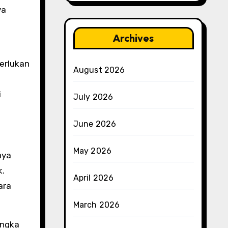
ya
Archives
erlukan
August 2026
n
i
July 2026
June 2026
May 2026
nya
k.
April 2026
ara
March 2026
angka