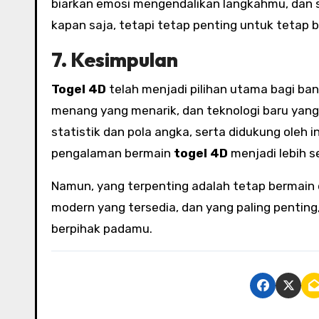
biarkan emosi mengendalikan langkahmu, dan s
kapan saja, tetapi tetap penting untuk tetap
7. Kesimpulan
Togel 4D
telah menjadi pilihan utama bagi ba
menang yang menarik, dan teknologi baru yan
statistik dan pola angka, serta didukung oleh 
pengalaman bermain
togel 4D
menjadi lebih se
Namun, yang terpenting adalah tetap bermain d
modern yang tersedia, dan yang paling pentin
berpihak padamu.