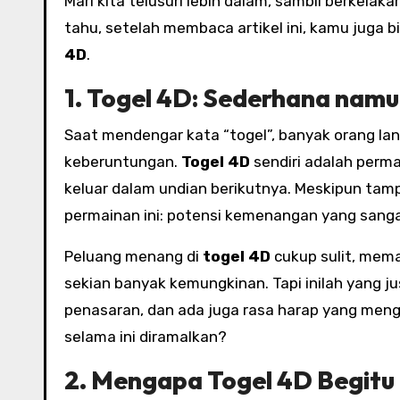
Mari kita telusuri lebih dalam, sambil berkelak
tahu, setelah membaca artikel ini, kamu juga 
4D
.
1. Togel 4D: Sederhana na
Saat mendengar kata “togel”, banyak orang l
keberuntungan.
Togel 4D
sendiri adalah perm
keluar dalam undian berikutnya. Meskipun ta
permainan ini: potensi kemenangan yang sanga
Peluang menang di
togel 4D
cukup sulit, mema
sekian banyak kemungkinan. Tapi inilah yang 
penasaran, dan ada juga rasa harap yang men
selama ini diramalkan?
2. Mengapa Togel 4D Begitu