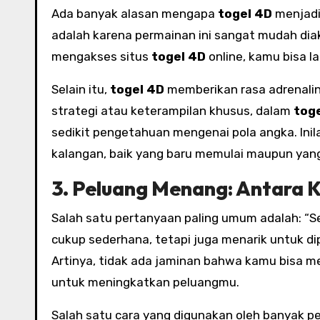
Ada banyak alasan mengapa
togel 4D
menjadi 
adalah karena permainan ini sangat mudah diaks
mengakses situs
togel 4D
online, kamu bisa l
Selain itu,
togel 4D
memberikan rasa adrenalin 
strategi atau keterampilan khusus, dalam
tog
sedikit pengetahuan mengenai pola angka. Inil
kalangan, baik yang baru memulai maupun yan
3. Peluang Menang: Antara K
Salah satu pertanyaan paling umum adalah: “
cukup sederhana, tetapi juga menarik untuk dip
Artinya, tidak ada jaminan bahwa kamu bisa men
untuk meningkatkan peluangmu.
Salah satu cara yang digunakan oleh banyak 