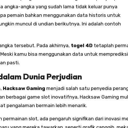
a angka-angka yang sudah lama tidak keluar punya
rapa pemain bahkan menggunakan data historis untuk
kin muncul di undian berikutnya. Ini adalah contoh
angka tersebut. Pada akhirnya,
togel 4D
tetaplah perm
 Meski kamu bisa menggunakan data untuk memprediksi
an pasti.
dalam Dunia Perjudian
a,
Hacksaw Gaming
menjadi salah satu penyedia peran
gan berbagai game slot inovatifnya, Hacksaw Gaming mul
t pengalaman bermain lebih menarik.
permainan slot, ada pengaruh signifikan dari inovasi me
r baru yang mereka tawarkan, seperti grafik canggih, me