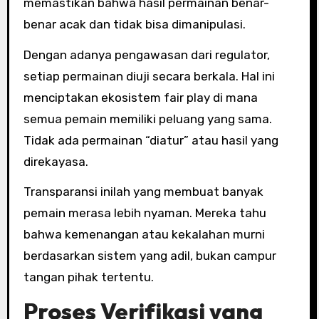
memastikan bahwa hasil permainan benar-
benar acak dan tidak bisa dimanipulasi.
Dengan adanya pengawasan dari regulator,
setiap permainan diuji secara berkala. Hal ini
menciptakan ekosistem fair play di mana
semua pemain memiliki peluang yang sama.
Tidak ada permainan “diatur” atau hasil yang
direkayasa.
Transparansi inilah yang membuat banyak
pemain merasa lebih nyaman. Mereka tahu
bahwa kemenangan atau kekalahan murni
berdasarkan sistem yang adil, bukan campur
tangan pihak tertentu.
Proses Verifikasi yang