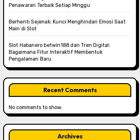
Penawaran Terbaik Setiap Minggu
Berhenti Sejenak: Kunci Menghindari Emosi Saat
Main di Slot
Slot Habanero betwin188 dan Tren Digital:
Bagaimana Fitur Interaktif Membentuk
Pengalaman Baru
Recent Comments
No comments to show.
Archives