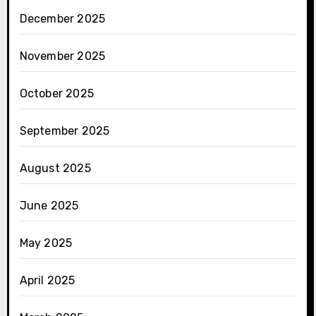
December 2025
November 2025
October 2025
September 2025
August 2025
June 2025
May 2025
April 2025