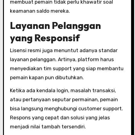
membuat pemain tidak perlu khawatir soal
keamanan saldo mereka.
Layanan Pelanggan
yang Responsif
Lisensi resmi juga menuntut adanya standar
layanan pelanggan. Artinya, platform harus
menyediakan tim support yang siap membantu
pemain kapan pun dibutuhkan.
Ketika ada kendala login, masalah transaksi,
atau pertanyaan seputar permainan, pemain
bisa langsung menghubungi customer support.
Respons yang cepat dan solusi yang jelas
menjadi nilai tambah tersendiri.