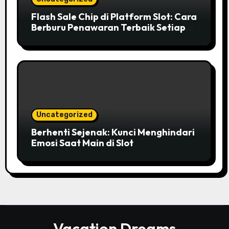
Flash Sale Chip di Platform Slot: Cara
Berburu Penawaran Terbaik Setiap
Minggu
Uncategorized
Berhenti Sejenak: Kunci Menghindari
Emosi Saat Main di Slot
Vacation Dreams