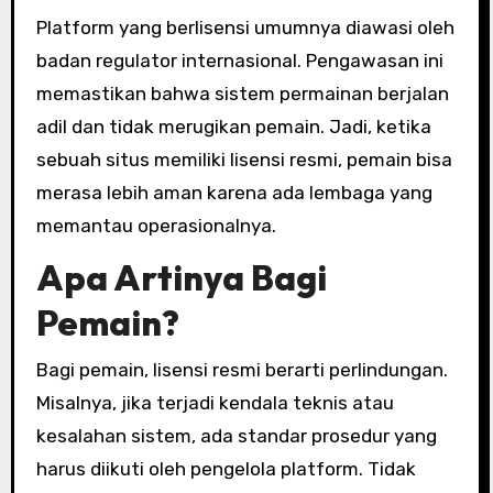
Platform yang berlisensi umumnya diawasi oleh
badan regulator internasional. Pengawasan ini
memastikan bahwa sistem permainan berjalan
adil dan tidak merugikan pemain. Jadi, ketika
sebuah situs memiliki lisensi resmi, pemain bisa
merasa lebih aman karena ada lembaga yang
memantau operasionalnya.
Apa Artinya Bagi
Pemain?
Bagi pemain, lisensi resmi berarti perlindungan.
Misalnya, jika terjadi kendala teknis atau
kesalahan sistem, ada standar prosedur yang
harus diikuti oleh pengelola platform. Tidak