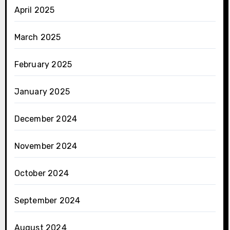
April 2025
March 2025
February 2025
January 2025
December 2024
November 2024
October 2024
September 2024
August 2024