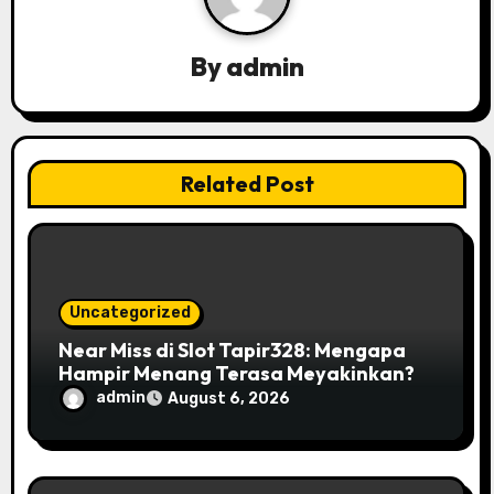
i
g
By
admin
a
t
Related Post
i
o
n
Uncategorized
Near Miss di Slot Tapir328: Mengapa
Hampir Menang Terasa Meyakinkan?
admin
August 6, 2026