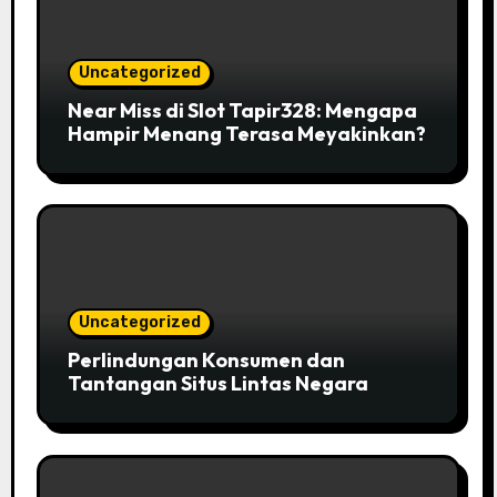
Uncategorized
Near Miss di Slot Tapir328: Mengapa
Hampir Menang Terasa Meyakinkan?
Uncategorized
Perlindungan Konsumen dan
Tantangan Situs Lintas Negara