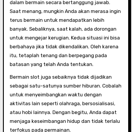
dalam bermain secara bertanggung jawab.
Saat menang, mungkin Anda akan merasa ingin
terus bermain untuk mendapatkan lebih
banyak. Sebaliknya, saat kalah, ada dorongan
untuk mengejar kerugian. Kedua situasi ini bisa
berbahaya jika tidak dikendalikan. Oleh karena
itu, tetaplah tenang dan berpegang pada
batasan yang telah Anda tentukan.
Bermain slot juga sebaiknya tidak dijadikan
sebagai satu-satunya sumber hiburan. Cobalah
untuk menyeimbangkan waktu dengan
aktivitas lain seperti olahraga, bersosialisasi,
atau hobi lainnya. Dengan begitu, Anda dapat
menjaga keseimbangan hidup dan tidak terlalu
terfokus pada permainan.