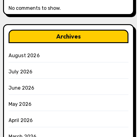
No comments to show.
Archives
August 2026
July 2026
June 2026
May 2026
April 2026
March 2026