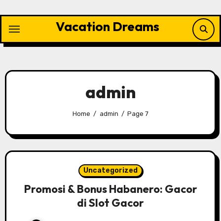
Skip
to
Vacation Dreams
content
admin
Home
admin
Page 7
Uncategorized
Promosi & Bonus Habanero: Gacor
di Slot Gacor