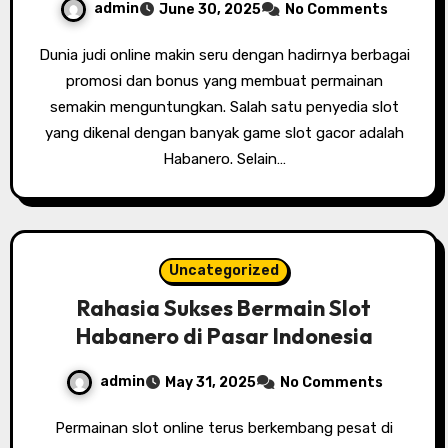
admin
June 30, 2025
No Comments
Dunia judi online makin seru dengan hadirnya berbagai
promosi dan bonus yang membuat permainan
semakin menguntungkan. Salah satu penyedia slot
yang dikenal dengan banyak game slot gacor adalah
Habanero. Selain…
Uncategorized
Rahasia Sukses Bermain Slot
Habanero di Pasar Indonesia
admin
May 31, 2025
No Comments
Permainan slot online terus berkembang pesat di