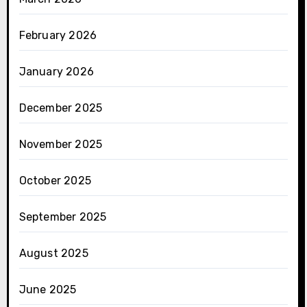
February 2026
January 2026
December 2025
November 2025
October 2025
September 2025
August 2025
June 2025