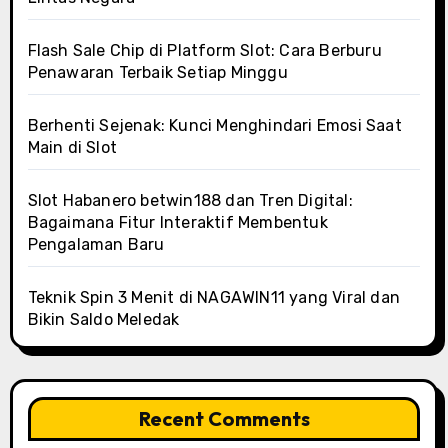
Flash Sale Chip di Platform Slot: Cara Berburu
Penawaran Terbaik Setiap Minggu
Berhenti Sejenak: Kunci Menghindari Emosi Saat
Main di Slot
Slot Habanero betwin188 dan Tren Digital:
Bagaimana Fitur Interaktif Membentuk
Pengalaman Baru
Teknik Spin 3 Menit di NAGAWIN11 yang Viral dan
Bikin Saldo Meledak
Recent Comments