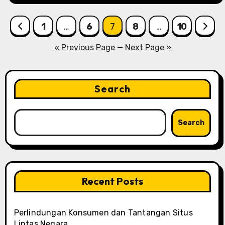
Posts
1
…
6
7
8
…
10
pagination
« Previous Page
—
Next Page »
Search
Search
Recent Posts
Perlindungan Konsumen dan Tantangan Situs
Lintas Negara