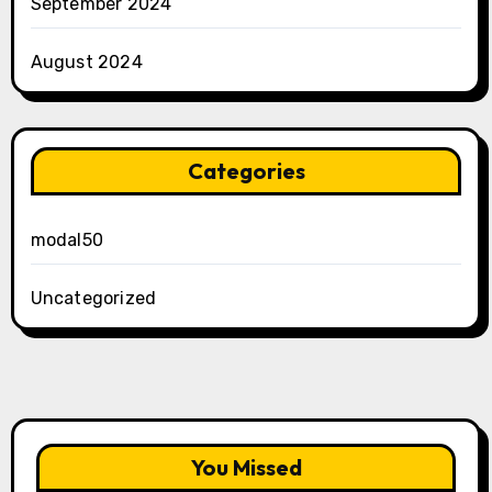
September 2024
August 2024
Categories
modal50
Uncategorized
You Missed