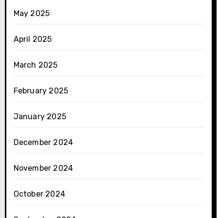
May 2025
April 2025
March 2025
February 2025
January 2025
December 2024
November 2024
October 2024