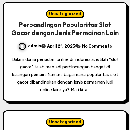
Uncategorized
Perbandingan Popularitas Slot
Gacor dengan Jenis Permainan Lain
admin
April 21, 2025
No Comments
Dalam dunia perjudian online di Indonesia, istilah “slot
gacor” telah menjadi perbincangan hangat di
kalangan pemain. Namun, bagaimana popularitas slot
gacor dibandingkan dengan jenis permainan judi
online lainnya? Mari kita…
Uncategorized