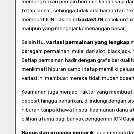
memungkinkan pemain bermain kapan saja dan 
tetap lancar, sehingga tidak ada hambatan tek
membuat ION Casino di
badak178
cocok untuk 
maupun yang mengejar kemenangan besar.
Selain itu,
variasi permainan yang lengkap
m
beragam permainan, mulai dari slot, blackjack, r
Setiap permainan hadir dengan grafis berkuali
menikmati hiburan sambil tetap memiliki pelu
variasi ini membuat mereka tidak mudah bosa
Keamanan juga menjadi faktor yang membuat 
deposit hingga penarikan, dilindungi dengan s
hiburan tanpa khawatir soal keamanan dana at
pilihan utama bagi banyak penggemar ION Casin
Bonus dan promosi menarik
juga menjadi day