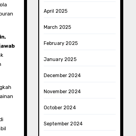
ola
April 2025
iburan
March 2025
in,
February 2025
 jawab
ak
January 2025
h
December 2024
ngkah
November 2024
mainan
October 2024
di
September 2024
bil