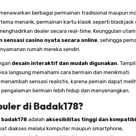
g menawarkan berbagai permainan tradisional maupun m
ema menarik, permainan kartu klasik seperti blackjack
ng menghadirkan dealer secara real-time. Keunggulan utam
sensasi casino nyata secara online
, sehingga pema
kenyamanan rumah mereka sendiri.
engan
desain interaktif dan mudah digunakan
. Tampi
 bisa langsung memahami cara bermain dan menikmati
r menambah sensasi realistis, karena pemain dapat meli
t pengalaman bermain lebih hidup dan menyenangkan.
uler di Badak178?
i
badak178
adalah
aksesibilitas tinggi dan kompatibi
dapat diakses melalui komputer maupun smartphone,