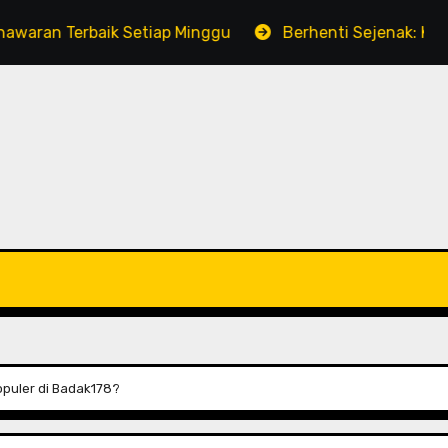
an Terbaik Setiap Minggu
Berhenti Sejenak: Kunci Men
puler di Badak178?