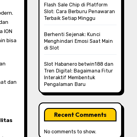
Flash Sale Chip di Platform
Slot: Cara Berburu Penawaran
odern.
Terbaik Setiap Minggu
 dan
a ION
Berhenti Sejenak: Kunci
in bisa
Menghindari Emosi Saat Main
di Slot
lan
Slot Habanero betwin188 dan
Tren Digital: Bagaimana Fitur
Interaktif Membentuk
hat dan
Pengalaman Baru
Recent Comments
litas
No comments to show.