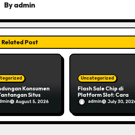
By
admin
Related Post
tegorized
Uncategorized
indungan Konsumen
Flash Sale Chip di
Tantangan Situs
Platform Slot: Cara
as Negara
Berburu Penawaran
dmin
admin
August 5, 2026
July 30, 202
Terbaik Setiap Mingg