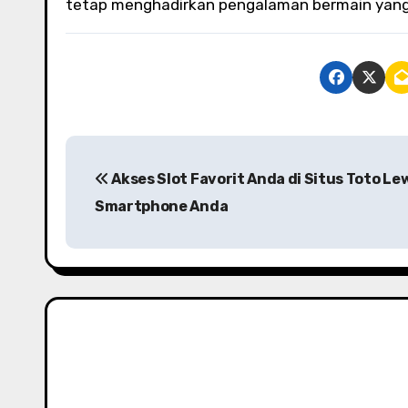
tetap menghadirkan pengalaman bermain ya
P
Akses Slot Favorit Anda di Situs Toto Le
o
Smartphone Anda
s
t
n
a
v