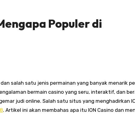
 Mengapa Populer di
engalaman bermain casino yang seru, interaktif, dan be
emar judi online. Salah satu situs yang menghadirkan I
78
. Artikel ini akan membahas apa itu ION Casino dan m